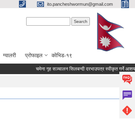
ito.pancheshwormun@gmail.com
Search form
Search
ग्यालरी
प्रोफाइल
कोभिड-१९
चमेना गृह सञ्‍चालन सिलबन्दी दरभाउपत्र स्वीकृत गर्ने आश