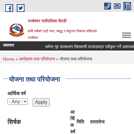
Skip to main content
पञ्चेश्वर गाउँपालिका बैतडी
हामी सबैको एउटै स्वर, समृद्ध र समुन्नत विकास सहितको
पञ्चेश्वर
समाचार
चमेना गृह सञ्‍चालन सिलबन्दी दरभाउपत्र स्वीकृत गर्ने आशयक
You are here
Home
»
कार्यक्रम तथा परियोजना
» योजना तथा परियोजना
योजना तथा परियोजना
आर्थिक वर्ष
आ
र्थि
शिर्षक
मिति
दस्तावेज
क
वर्ष