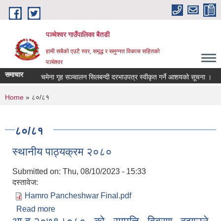
Skip to main content
पञ्चेश्वर गाउँपालिका बैतडी
हामी सबैको एउटै स्वर, समृद्ध र समुन्नत विकास सहितको
पञ्चेश्वर
समाचार
चमेना गृह सञ्‍चालन सिलबन्दी दरभाउपत्र स्वीकृत गर्ने आशयको सूचना ।
You are here
Home
» ८०/८१
८०/८१
स्थानीय पाठ्‍यक्रम २०८०
Submitted on:
Thu, 08/10/2023 - 15:33
दस्तावेज:
Hamro Pancheshwar Final.pdf
Read more
about स्थानीय पाठ्‍यक्रम २०८०