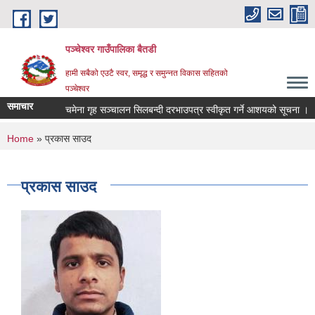
Skip to main content
पञ्चेश्वर गाउँपालिका बैतडी
हामी सबैको एउटै स्वर, समृद्ध र समुन्नत विकास सहितको
पञ्चेश्वर
समाचार
चमेना गृह सञ्‍चालन सिलबन्दी दरभाउपत्र स्वीकृत गर्ने आशयको सूचना ।
You are here
Home
» प्रकास साउद
प्रकास साउद