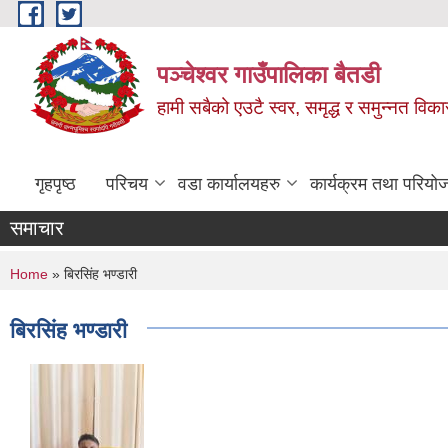
Skip to main content
पञ्चेश्वर गाउँपालिका बैतडी
हामी सबैको एउटै स्वर, समृद्ध र समुन्नत विक
गृहपृष्ठ
परिचय
वडा कार्यालयहरु
कार्यक्रम तथा परियो
समाचार
You are here
Home
» बिरसिंह भण्डारी
बिरसिंह भण्डारी