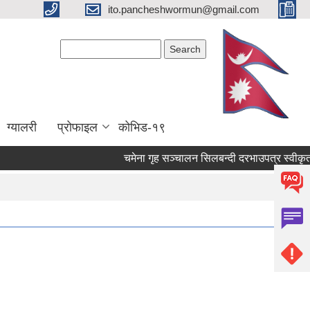
ito.pancheshwormun@gmail.com
Search form
Search
ग्यालरी
प्रोफाइल
कोभिड-१९
चमेना गृह सञ्‍चालन सिलबन्दी दरभाउपत्र स्वीकृत