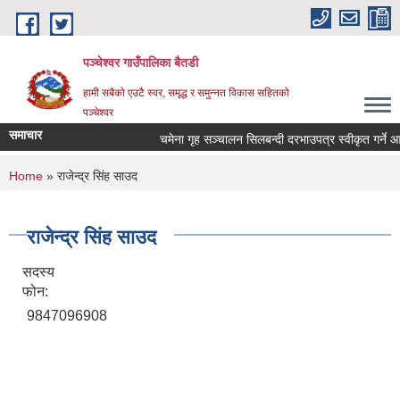
Skip to main content
पञ्चेश्वर गाउँपालिका बैतडी
हामी सबैको एउटै स्वर, समृद्ध र समुन्नत विकास सहितको
पञ्चेश्वर
समाचार
चमेना गृह सञ्‍चालन सिलबन्दी दरभाउपत्र स्वीकृत गर्ने
You are here
Home
» राजेन्द्र सिंह साउद
राजेन्द्र सिंह साउद
सदस्य
फोन:
9847096908