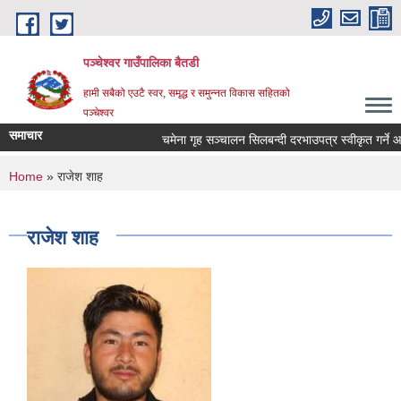
Skip to main content
पञ्चेश्वर गाउँपालिका बैतडी
हामी सबैको एउटै स्वर, समृद्ध र समुन्नत विकास सहितको
पञ्चेश्वर
समाचार
चमेना गृह सञ्‍चालन सिलबन्दी दरभाउपत्र स्वीकृत गर्ने
You are here
Home
» राजेश शाह
राजेश शाह