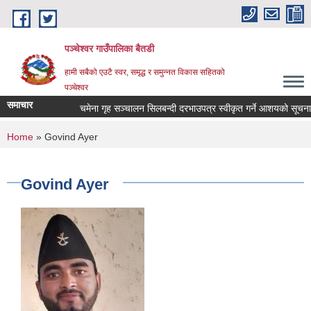
Skip to main content
पञ्चेश्वर गाउँपालिका बैतडी
हामी सबैको एउटै स्वर, समृद्ध र समुन्नत विकास सहितको
पञ्चेश्वर
समाचार
चमेना गृह सञ्‍चालन सिलबन्दी दरभाउपत्र स्वीकृत गर्ने आशयको सूचना
You are here
Home
» Govind Ayer
Govind Ayer