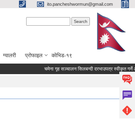
ito.pancheshwormun@gmail.com
Search form
Search
ग्यालरी
प्रोफाइल
कोभिड-१९
चमेना गृह सञ्‍चालन सिलबन्दी दरभाउपत्र स्वीकृत गर्न