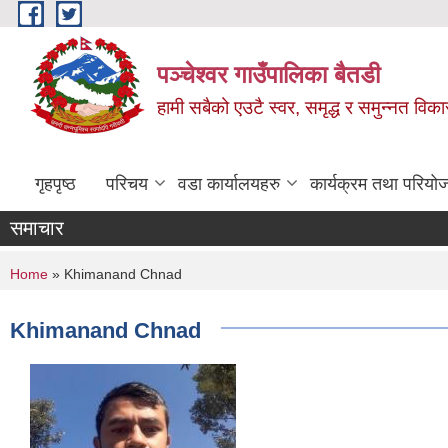
Skip to main content
पञ्चेश्वर गाउँपालिका बैतडी
हामी सबैको एउटै स्वर, समृद्ध र समुन्नत विक
गृहपृष्ठ
परिचय
वडा कार्यालयहरु
कार्यक्रम तथा परियो
समाचार
You are here
Home
» Khimanand Chnad
Khimanand Chnad