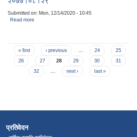
२०७७।०८।२९
Submitted on:
Mon, 12/14/2020 - 10:45
Read more
about सिलबन्दी बोलपत्र स्वीकृति आशयको सूचना
२०७७।०८।२९
Pages
« first
‹ previous
…
24
25
26
27
28
29
30
31
32
…
next ›
last »
प्रतिवेदन