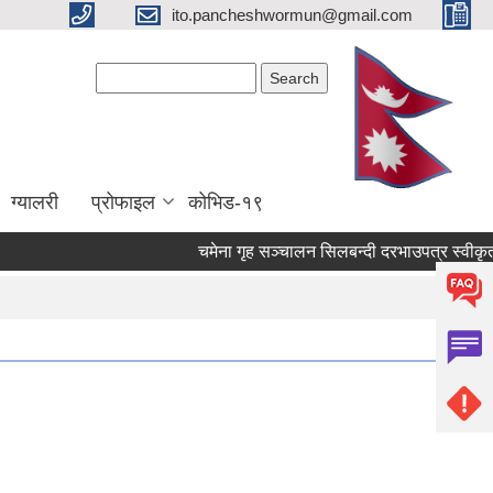
ito.pancheshwormun@gmail.com
Search form
Search
ग्यालरी
प्रोफाइल
कोभिड-१९
चमेना गृह सञ्‍चालन सिलबन्दी दरभाउपत्र स्वीकृत