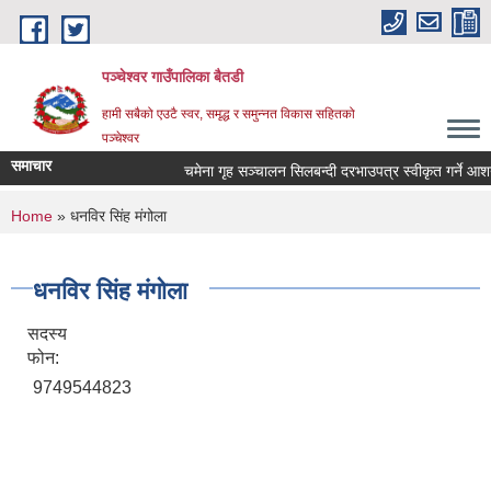
Skip to main content
पञ्चेश्वर गाउँपालिका बैतडी
हामी सबैको एउटै स्वर, समृद्ध र समुन्नत विकास सहितको
पञ्चेश्वर
समाचार
चमेना गृह सञ्‍चालन सिलबन्दी दरभाउपत्र स्वीकृत गर्ने आ
You are here
Home
» धनविर सिंह मंगोला
धनविर सिंह मंगोला
सदस्य
फोन:
9749544823