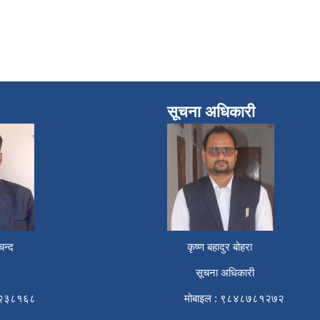
सूचना अधिकारी
न्द
कृष्ण बहादुर बोहरा
सूचना अधिकारी
२३८१६८
मोबाइल : ९८४८७८१२७२