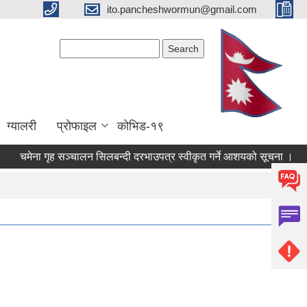
ito.pancheshwormun@gmail.com
Search form
Search
ग्यालरी
प्रोफाइल
कोभिड-१९
चमेना गृह सञ्‍चालन सिलबन्दी दरभाउपत्र स्वीकृत गर्ने आशयको सूचना ।