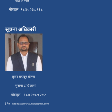
वडा अध्यक्ष
मोबाइल :९८४०२३८१६८
सूचना अधिकारी
कृष्ण बहादुर बोहरा
सूचना अधिकारी
मोबाइल : ९८४८७८१२७२
ई-मेल :
kboharapurchaundi@gmail.com