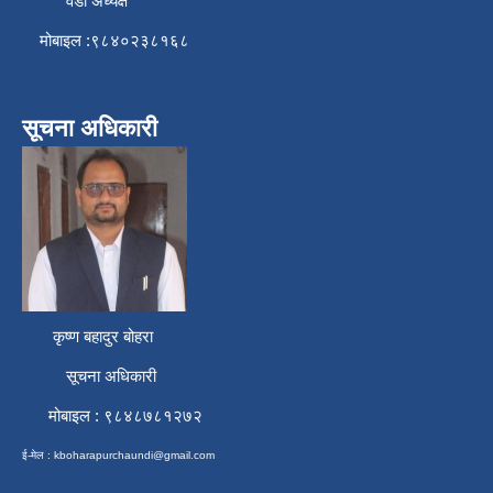
वडा अध्यक्ष
मोबाइल :९८४०२३८१६८
सूचना अधिकारी
कृष्ण बहादुर बोहरा
सूचना अधिकारी
मोबाइल : ९८४८७८१२७२
ई-मेल :
kboharapurchaundi@gmail.com